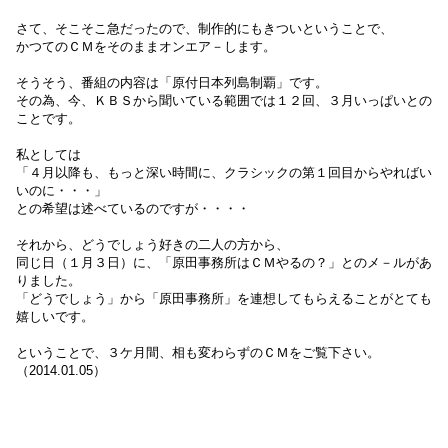
さて、
そこそこ急だったので、制作的にもきついということで、
かつてのＣＭをそのままオンエア－します。
そうそう、番組の内容は「原付日本列島制覇」です。
その為、今、ＫＢＳから聞いている範囲では１２回、３月いっぱいとの
ことです。
私としては
「４月以降も、もっと深い時間に、
クラシックの第１回目からやればい
いのに・・・」
との希望は述べているのですが・・・・
それから、どうでしょう好きの二人の方から、
同じ日（１月３日）に、「原田事務所はＣＭやるの？」とのメ－ルがあ
りました。
「どうでしょう」から「原田事務所」を連想してもらえることがとても
嬉しいです。
ということで、３ケ月間、相も変わらずのＣＭをご覧下さい。
（2014.01.05）