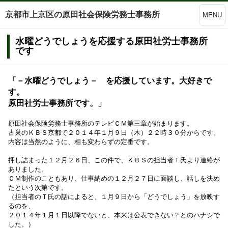
京都市上京区の原田社会保険労務士事務所
MENU
水曜どうでしょうを応援する原田社労士事務所
です
「－水曜どうでしょう－ を応援しています。大好きで
す。
原田社労士事務所です。」
原田社会保険労務士事務所のテレビＣＭ第三章が始まります。
古巣のＫＢＳ京都で２０１４年１月９日（木）２２時３０分からです。
内容は当然のように、相も変わらずの定番です。
押し詰まった１２月２６日、この件で、ＫＢＳの担当者Ｔ氏より連絡が
ありました。
ＣＭ制作のこともあり、
仕事納めの１２月２７日に面談し、
話しを決め
たという次第です。
（担当者のＴ氏の話によると、１月９日から「どうでしょう」を放映す
るのを、
２０１４年１月１日以降でないと、本来は公表できない？とのハナシで
した。）