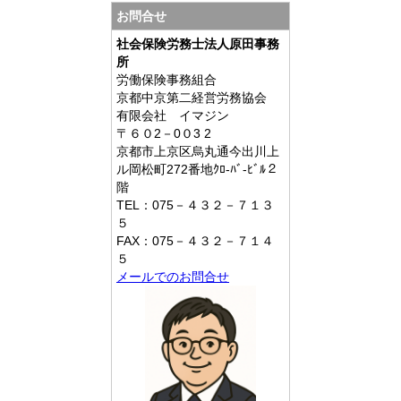
お問合せ
社会保険労務士法人原田事務
所
労働保険事務組合
京都中京第二経営労務協会
有限会社 イマジン
〒６０2－0０3 2
京都市上京区烏丸通今出川上
ル岡松町272番地ｸﾛ-ﾊﾞ-ﾋﾞﾙ２
階
TEL：075－４３２－７１３
５
FAX：075－４３２－７１４
５
メールでのお問合せ